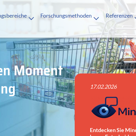
ngsbereiche
Forschungsmethoden
Referenzen
 den Moment
ung
17.02.2026
Entdecken Sie Mind