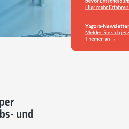
bevor Entscheidun
Hier mehr Erfahren
Yagora-Newsletter
Melden Sie sich je
Themen an →
per
ebs- und