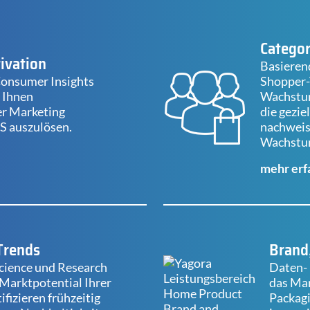
Catego
ivation
Basieren
Consumer Insights
Shopper-V
 Ihnen
Wachstum
er Marketing
die gezie
 auszulösen.
nachweis
Wachstu
mehr erf
Trends
Brand
cience und Research
Daten- 
Marktpotential Ihrer
das Mar
fizieren frühzeitig
Packagi