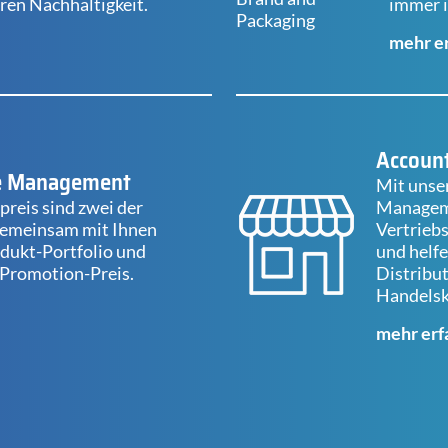
en Nachhaltigkeit.
immer 
mehr e
Accoun
ce Management
Mit unse
reis sind zwei der
Manageme
 Gemeinsam mit Ihnen
Vertriebs
odukt-Portfolio und
und helfe
 Promotion-Preis.
Distribu
Handelsk
mehr erf