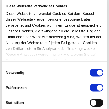
Kategorie pushen
Diese Webseite verwendet Cookies
Warum die
Community
der
entscheidende Treiber
ist
Diese Webseite verwendet Cookies Bei dem Besuch
Chancen und Herausforderungen
beim Einstieg in den
dieser Webseite werden personenbezogene Daten
stationären Handel
verarbeitet und Cookies auf Ihrem Endgerät gespeichert.
Education am POS
als
Gamechanger
in einer neuen,
Unsere Cookies, die zwingend für die Bereitstellung der
Funktionen der Webseite notwendig sind, werden bei der
ungelernten Kategorie
Nutzung der Webseite auf jeden Fall gesetzt. Cookies
Omnichannel-Aktivierungen & Innovationen
, die
von Drittanbietern für Analyse- oder Trackingzwecke
begeistern
(Google Analytics) werden nur aktiviert, wenn Sie auf
“Cookies zulassen” klicken. Mehr dazu (einschließlich
der Möglichkeit, die Einwilligungserklärung zu widerrufen)
Einwilligungsauswahl
Jetzt anhören
erfahren Sie in unserer
Datenschutzerklärung
—
Notwendig
&
spannende
Insights
sichern
!
Ob
als
Retailer
,
Marketing
-
Impressum
.
Profi
oder Fan von Sporternährung
und
Präferenzen
Nahrungsergänzungsmitteln -
The Quality Group
zeigt,
wie
man
Shopper begeister
t
, Omnichannel clever
Statistiken
einsetz
t
und die Kategorie am POS
nach vorne bringt
.