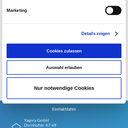
Marketing
Jetzt reinhören:
Spotify
Amazon Music
Details zeigen
Apple Podcasts
Cookies zulassen
Autor
Auswahl erlauben
Sarah Gallinger
Zurück zu den Blogbeiträgen
Nur notwendige Cookies
Kontaktdaten
Yagora GmbH
Dornhofstr. 67-69