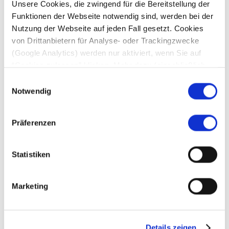
Wie Nur Die
emotionalisiert, Impulse setzt
und die
Unsere Cookies, die zwingend für die Bereitstellung der
Funktionen der Webseite notwendig sind, werden bei der
Marke erlebbar macht
Nutzung der Webseite auf jeden Fall gesetzt. Cookies
von Drittanbietern für Analyse- oder Trackingzwecke
(Google Analytics) werden nur aktiviert, wenn Sie auf
Jetzt anhören & wertvolle Insights mitnehmen! Ob im
“Cookies zulassen” klicken. Mehr dazu (einschließlich
Handel, Marketing oder einfach neugierig auf
der Möglichkeit, die Einwilligungserklärung zu widerrufen)
Einwilligungsauswahl
Markenwelten – diese Folge zeigt, wie Nur Die Trends,
erfahren Sie in unserer
Datenschutzerklärung
—
Notwendig
Innovationen und Shopper Aktivierung verbindet.
Impressum
.
Präferenzen
Jetzt reinhören:
Spotify
Statistiken
Amazon Music
Apple Podcasts
Marketing
Autor
Details zeigen