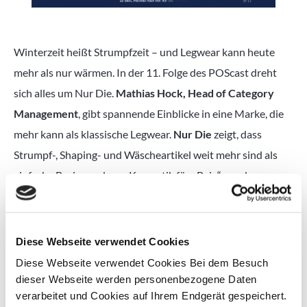
Winterzeit heißt Strumpfzeit – und Legwear kann heute
mehr als nur wärmen. In der 11. Folge des POScast dreht
sich alles um Nur Die.
Mathias Hock, Head of Category
Management
, gibt spannende Einblicke in eine Marke, die
mehr kann als klassische Legwear.
Nur Die
zeigt, dass
Strumpf-, Shaping- und Wäscheartikel weit mehr sind als
einfache Basics und zur „Kosmetik fürs Bein“ werden.
Das erwartet euch in dieser Folge:
Diese Webseite verwendet Cookies
Wie
Mode, Funktion und Komfort zusammenkommen
Diese Webseite verwendet Cookies Bei dem Besuch
Einblicke in
Innovationen, Kooperationen & Trends
dieser Webseite werden personenbezogene Daten
Die
Rolle digitaler Aktivierung
verarbeitet und Cookies auf Ihrem Endgerät gespeichert.